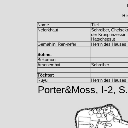
Hi
Name
Titel
Neferkhaut
Schreiber, Chefsekr
der Kronprinzessin
Hatschepsut
Gemahlin: Ren-nefer
Herrin des Hauses
Söhne:
Bekamun
Amenemhat
Schreiber
Töchter:
Ruyu
Herrin des Hauses
Porter&Moss, I-2, S