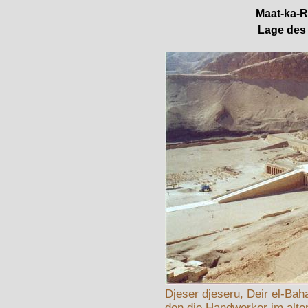
Maat-ka-R
Lage des
Djeser djeseru, Deir el-Bah
den die Handwerker im alte