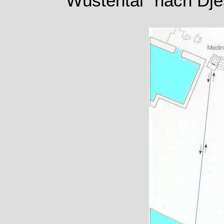
Wüstental" nach Dje