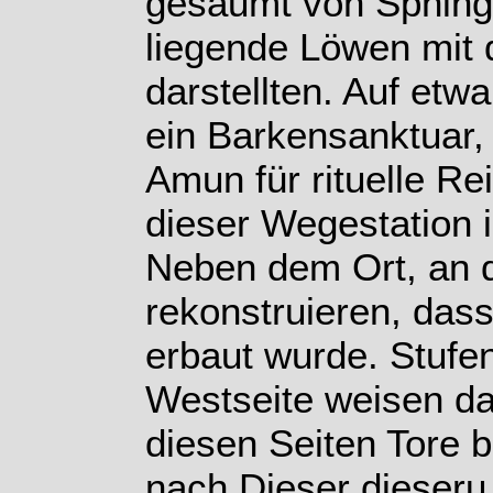
gesäumt von Sphing
liegende Löwen mit 
darstellten. Auf etw
ein Barkensanktuar,
Amun für rituelle Re
dieser Wegestation is
Neben dem Ort, an d
rekonstruieren, dass
erbaut wurde. Stufe
Westseite weisen dar
diesen Seiten Tore
nach Djeser djeseru