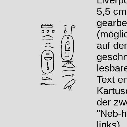
5,5 cm
gearbei
(mögli
auf de
geschn
lesbar
Text e
Kartus
der zw
"Neb-h
links).