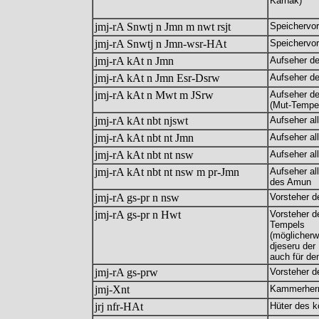
Karnak)
jmj-rA Snwtj n Jmn m nwt rsjt
Speichervo
jmj-rA Snwtj n Jmn-wsr-HAt
Speichervo
jmj-rA kAt n Jmn
Aufseher d
jmj-rA kAt n Jmn Esr-Dsrw
Aufseher de
jmj-rA kAt n Mwt m JSrw
Aufseher de
(Mut-Tempel
jmj-rA kAt nbt njswt
Aufseher al
jmj-rA kAt nbt nt Jmn
Aufseher al
jmj-rA kAt nbt nt nsw
Aufseher al
jmj-rA kAt nbt nt nsw m pr-Jmn
Aufseher al
des Amun
jmj-rA gs-pr n nsw
Vorsteher d
jmj-rA gs-pr n Hwt
Vorsteher d
Tempels
(möglicherw
djeseru der 
auch für den
jmj-rA gs-prw
Vorsteher d
jmj-Xnt
Kammerher
jrj nfr-HAt
Hüter des k