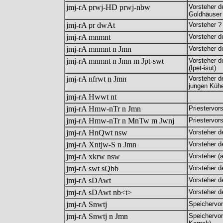
jmj-rA prwj-HD prwj-nbw
Vorsteher d
Goldhäuse
jmj-rA pr dwAt
Vorsteher ?
jmj-rA mnmnt
Vorsteher d
jmj-rA mnmnt n Jmn
Vorsteher 
jmj-rA mnmnt n Jmn m Jpt-swt
Vorsteher d
(Ipet-isut)
jmj-rA nfrwt n Jmn
Vorsteher d
jungen Küh
jmj-rA Hwwt nt
jmj-rA Hmw-nTr n Jmn
Priestervor
jmj-rA Hmw-nTr n MnTw m Jwnj
Priestervors
jmj-rA HnQwt nsw
Vorsteher d
jmj-rA Xntjw-S n Jmn
Vorsteher d
jmj-rA xkrw nsw
Vorsteher (
jmj-rA swt sQbb
Vorsteher d
jmj-rA sDAwt
Vorsteher d
jmj-rA sDAwt nb<t>
Vorsteher d
jmj-rA Snwtj
Speichervor
jmj-rA Snwtj n Jmn
Speichervor