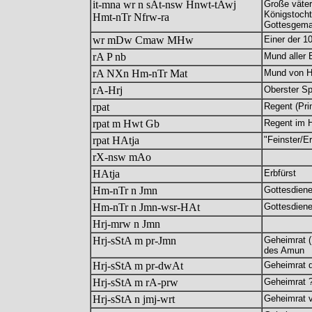
it-mna wr n sAt-nsw Hnwt-tAwj
Große väter
Königstocht
Hmt-nTr Nfrw-ra
Gottesgema
wr mDw Cmaw MHw
Einer der 1
rA P nb
Mund aller
rA NXn Hm-nTr Mat
Mund von Hi
rA-Hrj
Oberster Sp
rpat
Regent (Pri
rpat m Hwt Gb
Regent im 
rpat HAtja
"Feinster/E
rX-nsw mAo
HAtja
Erbfürst
Hm-nTr n Jmn
Gottesdiene
Hm-nTr n Jmn-wsr-HAt
Gottesdiene
Hrj-mrw n Jmn
Hrj-sStA m pr-Jmn
Geheimrat 
des Amun
Hrj-sStA m pr-dwAt
Geheimrat 
Hrj-sStA m rA-prw
Geheimrat 
Hrj-sStA n jmj-wrt
Geheimrat v