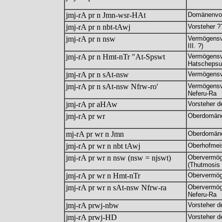
jmj-rA pr n Jmn-wsr-HAt
Domänenvor
jmj-rA pr n nbt-tAwj
Vorsteher ?
jmj-rA pr n nsw
Vermögensv
III. ?)
jmj-rA pr n Hmt-nTr "At-Spswt
Vermögensv
Hatschepsu
jmj-rA pr n sAt-nsw
Vermögensve
jmj-rA pr n sAt-nsw Nfrw-ro'
Vermögensve
Neferu-Ra
jmj-rA pr aHAw
Vorsteher d
jmj-rA pr wr
Oberdomäne
mj-rA pr wr n Jmn
Oberdomäne
jmj-rA pr wr n nbt tAwj
Oberhofmeis
jmj-rA pr wr n nsw (nsw = njswt)
Obervermög
(Thutmosis I
jmj-rA pr wr n Hmt-nTr
Obervermöge
jmj-rA pr wr n sAt-nsw Nfrw-ra
Obervermöge
Neferu-Ra
jmj-rA prwj-nbw
Vorsteher d
jmj-rA prwj-HD
Vorsteher 