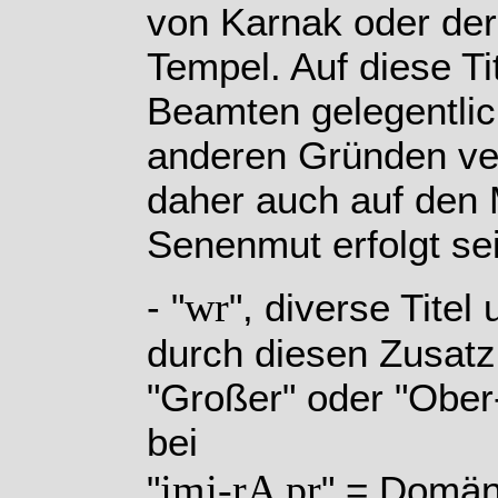
von Karnak oder de
Tempel. Auf diese T
Beamten gelegentlic
anderen Gründen ver
daher auch auf den
Senenmut erfolgt sei
wr
- "
", diverse Titel
durch diesen Zusatz
"Großer" oder "Ober-
bei
j
mj-rA pr
"
" = Domän