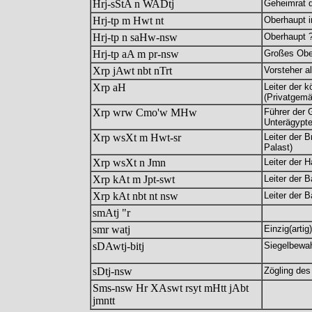
Hrj-sStA n WADtj
Geheimrat d
Hrj-tp m Hwt nt
Oberhaupt 
Hrj-tp n saHw-nsw
Oberhaupt 
Hrj-tp aA m pr-nsw
Großes Obe
Xrp jAwt nbt nTrt
Vorsteher al
Xrp aH
Leiter der 
(Privatgemä
Xrp wrw Cmo'w MHw
Führer der 
Unterägypt
Xrp wsXt m Hwt-sr
Leiter der B
Palast)
Xrp wsXt n Jmn
Leiter der H
Xrp kAt m Jpt-swt
Leiter der B
Xrp kAt nbt nt nsw
Leiter der 
smAtj "r
smr watj
Einzig(artig
sDAwtj-bitj
Siegelbewah
sDtj-nsw
Zögling des
Sms-nsw Hr XAswt rsyt mHtt jAbt
jmntt