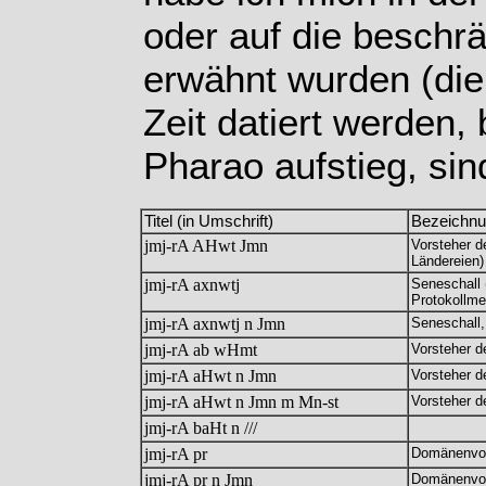
oder auf die beschrä
erwähnt wurden (die
Zeit datiert werden
Pharao aufstieg, sind
Titel (in Umschrift)
Bezeichn
jmj-rA AHwt Jmn
Vorsteher d
Ländereien)
jmj-rA axnwtj
Seneschall 
Protokollme
jmj-rA axnwtj n Jmn
Seneschall,
jmj-rA ab wHmt
Vorsteher d
jmj-rA aHwt n Jmn
Vorsteher 
jmj-rA aHwt n Jmn m Mn-st
Vorsteher d
jmj-rA baHt n ///
jmj-rA pr
Domänenvor
jmj-rA pr n Jmn
Domänenvor