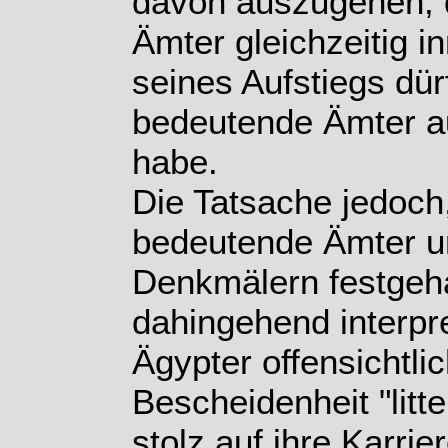
davon auszugehen, 
Ämter gleichzeitig i
seines Aufstiegs dür
bedeutende Ämter a
habe.
Die Tatsache jedoch
bedeutende Ämter un
Denkmälern festgehal
dahingehend interpre
Ägypter offensichtlic
Bescheidenheit "litt
stolz auf ihre Karrie