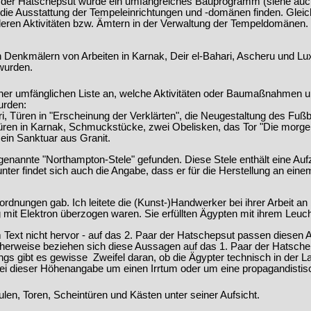
t der Hatschepsut wurde ein umfangreiches Bauprogramm (siehe auc
e Ausstattung der Tempeleinrichtungen und -domänen finden. Gleichze
eren Aktivitäten bzw. Ämtern in der Verwaltung der Tempeldomänen.
Denkmälern von Arbeiten in Karnak, Deir el-Bahari, Ascheru und Luxo
wurden.
iner umfänglichen Liste an, welche Aktivitäten oder Baumaßnahmen u
urden:
ari, Türen in "Erscheinung der Verklärten", die Neugestaltung des Fuß
Türen in Karnak, Schmuckstücke, zwei Obelisken, das Tor "Die morg
 ein Sanktuar aus Granit.
nannte "Northampton-Stele" gefunden. Diese Stele enthält eine Aufzä
runter findet sich auch die Angabe, dass er für die Herstellung an e
ordnungen gab. Ich leitete die (Kunst-)Handwerker bei ihrer Arbeit 
ig mit Elektron überzogen waren. Sie erfüllten Ägypten mit ihrem Leuch
Text nicht hervor - auf das 2. Paar der Hatschepsut passen diesen A
cherweise beziehen sich diese Aussagen auf das 1. Paar der Hatsch
rdings gibt es gewisse Zweifel daran, ob die Ägypter technisch in der
 bei dieser Höhenangabe um einen Irrtum oder um eine propagandistis
en, Toren, Scheintüren und Kästen unter seiner Aufsicht.