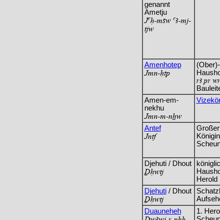
genannt
Ametju
JaH-msw aA-mj-
tjw
Amenhotep
(Ober)-
Jmn-Htp
Hausho
rA pr w
Bauleit
Amen-em-
Vizekö
nekhu
Jmn-m-nXw
Antef
Großer
Jntf
Königin
Scheun
Djehuti / Dhout
königli
+Hwtj
Hausho
Herold
Djehuti
/ Dhout
Schatz
+Hwtj
Aufsehe
Duauneheh
1. Hero
_wAwj-r-nHH
Scheun