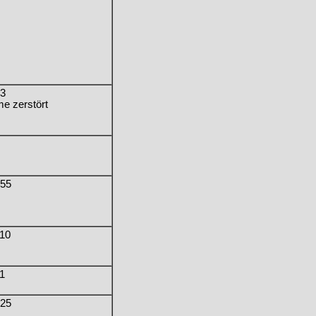
3
e zerstört
55
10
1
25