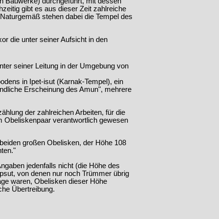
h Bauwerke) durchgeführt, mit dessen
itig gibt es aus dieser Zeit zahlreiche
 Naturgemäß stehen dabei die Tempel des
r die unter seiner Aufsicht in den
nter seiner Leitung in der Umgebung von
bodens in Ipet-isut (Karnak-Tempel), ein
endliche Erscheinung des Amun", mehrere
hlung der zahlreichen Arbeiten, für die
inem Obeliskenpaar verantwortlich gewesen
an beiden großen Obelisken, der Höhe 108
ten."
ngaben jedenfalls nicht (die Höhe des
epsut, von denen nur noch Trümmer übrig
 Lage waren, Obelisken dieser Höhe
che Übertreibung.