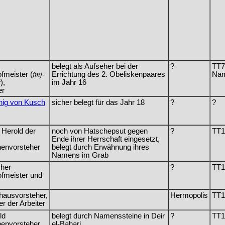
belegt als Aufseher bei der
?
TT7
fmeister (
jmj-
Errichtung des 2. Obeliskenpaares
Nam
r
),
im Jahr 16
er
nig von Kusch
sicher belegt für das Jahr 18
?
?
 Herold der
noch von Hatschepsut gegen
?
TT1
Ende ihrer Herrschaft eingesetzt,
envorsteher
belegt durch Erwähnung ihres
Namens im Grab
cher
?
TT1
fmeister und
hausvorsteher,
Hermopolis
TT1
r der Arbeiter
ld
belegt durch Namenssteine in Deir
?
TT1
envorsteher
el-Bahari