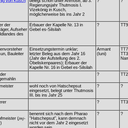
nig von Kusch
belegt schon unter Ahmose, ab 3.
?
?
Regierungsjahr Thutmosis I.
Vizekönig in Kusch,
möglicherweise bis ins Jahr 2
er der
Erbauer der Kapelle Nr. 13 in
?
TT9
räger, Aufseher
Gebel es-Silsilah
ldlandes des
nvorsteher
Einsetzungstermin unklar;
Armant
TT7
n, Bauleiter
letzter Beleg aus dem Jahr 16
(Iuni)
TT3
(Jahr der Aufstellung des 2.
Nam
Obeliskenpaares); Erbauer der
Kapelle Nr. 16 in Gebel es-Silsilah
der
?
TT2
gemahlin
meister
wohl noch von Hatschepsut
?
?
eingesetzt, belegt unter Thutmosis
III. bis ins Jahr 25
rer
?
TT3
benennt sich nach dem Pharao
?
?
fmeister (
jmj-
"Hatschepsut", kann demnach
r
)
nicht vor dem Jahr 2 eingesetzt
worden sein