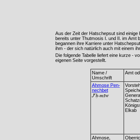
Aus der Zeit der Hatschepsut sind einige
bereits unter Thutmosis I. und II. im Am
begannen ihre Karriere unter Hatschepsut
ihm - der sich natürlich auch mit einem 
Die folgende Tabelle liefert eine kurze - 
eigenen Seite vorgestellt.
Name /
Amt ode
Umschrift
Ahmose Pen-
Vorsteh
nechbet
Speiche
JaH-msw
Genera
Schatzm
Königs
Elkab
Ahmose,
Oberric