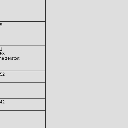
9
1
53
e zerstört
52
42