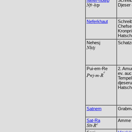
Nefer-hotep
Schrei
Nfr-Htp
Djeser 
Neferkhaut
Schreib
Chefsek
Kronpr
Hatsch
Nehesj
Schatz
NHsj
Pui-em-Re
2. Amun
a
ev. auc
Pwj-m-R
Tempel
djeseru
Hatsch
Satnem
Grabma
Sat-Ra
Amme d
%At-Ra