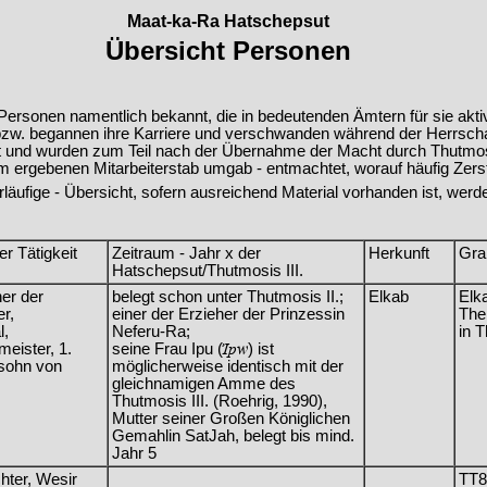
Maat-ka-Ra Hatschepsut
Übersicht Personen
 Personen namentlich bekannt, die in bedeutenden Ämtern für sie akt
t bzw. begannen ihre Karriere und verschwanden während der Herrscha
 und wurden zum Teil nach der Übernahme der Macht durch Thutmosis 
ihm ergebenen Mitarbeiterstab umgab - entmachtet, worauf häufig Zers
vorläufige - Übersicht, sofern ausreichend Material vorhanden ist, wer
r Tätigkeit
Zeitraum - Jahr x der
Herkunft
Gra
Hatschepsut/Thutmosis III.
er der
belegt schon unter Thutmosis II.;
Elkab
Elk
r,
einer der Erzieher der Prinzessin
The
l,
Neferu-Ra;
in 
eister, 1.
seine Frau Ipu (
Ipw
) ist
sohn von
möglicherweise identisch mit der
gleichnamigen Amme des
Thutmosis III. (Roehrig, 1990),
Mutter seiner Großen Königlichen
Gemahlin SatJah, belegt bis mind.
Jahr 5
hter, Wesir
TT8