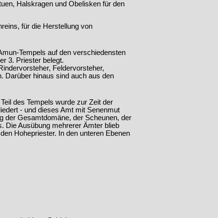
tuen, Halskragen und Obelisken für den
eins, für die Herstellung von
s Amun-Tempels auf den verschiedensten
r 3. Priester belegt.
indervorsteher, Feldervorsteher,
h. Darüber hinaus sind auch aus den
Teil des Tempels wurde zur Zeit der
edert - und dieses Amt mit Senenmut
ung der Gesamtdomäne, der Scheunen, der
s. Die Ausübung mehrerer Ämter blieb
 den Hohepriester. In den unteren Ebenen