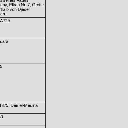
b seines Vaters
eny, Elkab Nr. 7, Grotte
rhalb von Djeser
seru
A729
qara
9
1379, Deir el-Medina
60