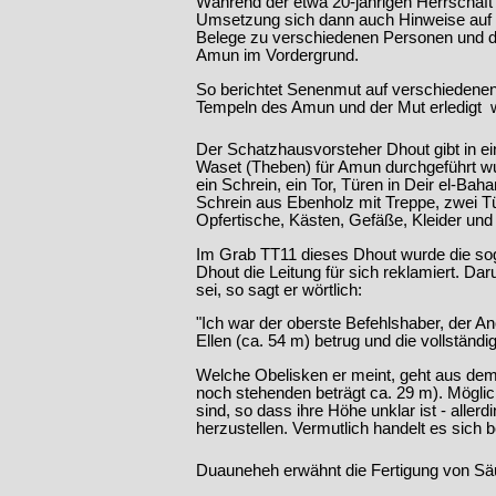
Während der etwa 20-jährigen Herrschaf
Umsetzung sich dann auch Hinweise auf di
Belege zu verschiedenen Personen und d
Amun im Vordergrund.
So berichtet Senenmut auf verschiedenen 
Tempeln des Amun und der Mut erledigt 
Der Schatzhausvorsteher Dhout gibt in e
Waset (Theben) für Amun durchgeführt w
ein Schrein, ein Tor, Türen in Deir el-Bah
Schrein aus Ebenholz mit Treppe, zwei 
Opfertische, Kästen, Gefäße, Kleider und
Im Grab TT11 dieses Dhout wurde die soge
Dhout die Leitung für sich reklamiert. Da
sei, so sagt er wörtlich:
"Ich war der oberste Befehlshaber, der An
Ellen (ca. 54 m) betrug und die vollständ
Welche Obelisken er meint, geht aus dem 
noch stehenden beträgt ca. 29 m). Mögli
sind, so dass ihre Höhe unklar ist - alle
herzustellen. Vermutlich handelt es sich
Duauneheh erwähnt die Fertigung von Säul