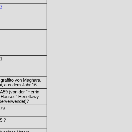
7
1
sgraffito von Maghara,
ai, aus dem Jahr 16
59 (von der "Herrin
 Hauses" Henettawy
derverwendet)?
79
5 ?