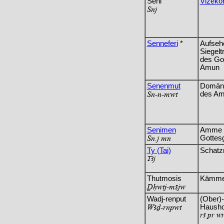
Seni
Vizekö
%nj
Senneferi
*
Aufseh
Siegelt
des Go
Amun
Senenmut
Domäne
%n-n-mwt
des Amu
Senimen
Amme 
%n.j mn
Gottes
Ty (Tai)
Schatz
&Aj
Thutmosis
Kämme
+Hwtj-msjw
Wadj-renput
(Ober)-
WAD-rnpwt
Hausho
rA pr w