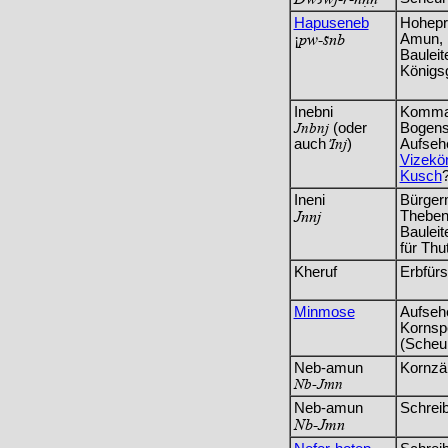
Hapuseneb
Hohepr
¡pw-snb
Amun,
Bauleit
Königs
Inebni
Komma
Jnbnj
(oder
Bogens
auch
Inj
)
Aufseh
Vizekö
Kusch
Ineni
Bürger
Jnnj
Theben
Baulei
für Thu
Kheruf
Erbfürs
Minmose
Aufseh
Kornsp
(Scheu
Neb-amun
Kornzä
Nb-Jmn
Neb-amun
Schrei
Nb-Jmn