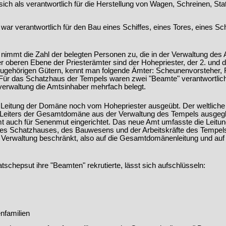
h als verantwortlich für die Herstellung von Wagen, Schreinen, Sta
r verantwortlich für den Bau eines Schiffes, eines Tores, eines Schr
.
nimmt die Zahl der belegten Personen zu, die in der Verwaltung de
r oberen Ebene der Priesterämter sind der Hohepriester, der 2. und de
zugehörigen Gütern, kennt man folgende Ämter: Scheunenvorsteher, R
. Für das Schatzhaus der Tempels waren zwei "Beamte" verantwortlic
verwaltung die Amtsinhaber mehrfach belegt.
 Leitung der Domäne noch vom Hohepriester ausgeübt. Der weltliche 
Leiters der Gesamtdomäne aus der Verwaltung des Tempels ausgegli
mt auch für Senenmut eingerichtet. Das neue Amt umfasste die Leit
des Schatzhauses, des Bauwesens und der Arbeitskräfte des Tempel
r Verwaltung beschränkt, also auf die Gesamtdomänenleitung und auf
schepsut ihre "Beamten" rekrutierte, lässt sich aufschlüsseln:
nfamilien