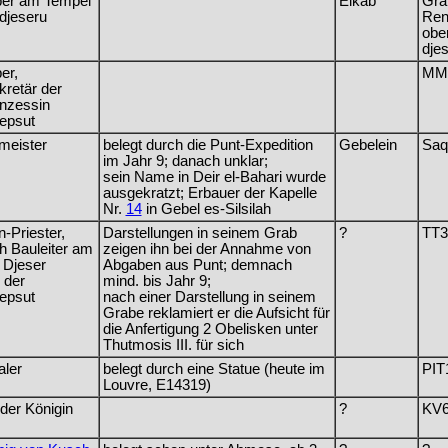
ber am Tempel
Elkab
Gra
djeseru
Ren
obe
dje
er,
MM
retär der
inzessin
epsut
meister
belegt durch die Punt-Expedition
Gebelein
Saq
im Jahr 9; danach unklar;
sein Name in Deir el-Bahari wurde
ausgekratzt; Erbauer der Kapelle
Nr.
14
in Gebel es-Silsilah
-Priester,
Darstellungen in seinem Grab
?
TT3
h Bauleiter am
zeigen ihn bei der Annahme von
 Djeser
Abgaben aus Punt; demnach
 der
mind. bis Jahr 9;
epsut
nach einer Darstellung in seinem
Grabe reklamiert er die Aufsicht für
die Anfertigung 2 Obelisken unter
Thutmosis III. für sich
ler
belegt durch eine Statue (heute im
PIT
Louvre, E14319)
er Königin
?
KV