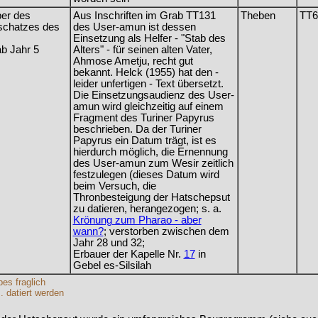
ber des
Aus Inschriften im Grab TT131
Theben
TT6
schatzes des
des User-amun ist dessen
Einsetzung als Helfer - "Stab des
b Jahr 5
Alters" - für seinen alten Vater,
Ahmose
Ametju
, recht gut
bekannt. Helck (1955) hat den -
leider unfertigen - Text übersetzt.
Die Einsetzungsaudienz des User-
amun wird gleichzeitig auf einem
Fragment des Turiner Papyrus
beschrieben. Da der Turiner
Papyrus ein Datum trägt, ist es
hierdurch möglich, die Ernennung
des User-amun zum Wesir zeitlich
festzulegen (dieses Datum wird
beim Versuch, die
Thronbesteigung der Hatschepsut
zu datieren, herangezogen; s. a.
Krönung zum Pharao - aber
wann?
; verstorben zwischen dem
Jahr 28 und 32;
Erbauer der Kapelle Nr.
17
in
Gebel es-Silsilah
es fraglich
. datiert werden