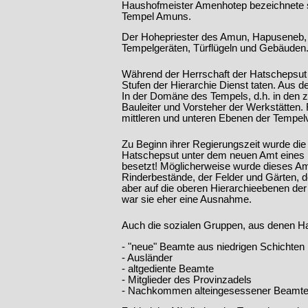
Haushofmeister Amenhotep bezeichnete sic
Tempel Amuns.
Der Hohepriester des Amun, Hapuseneb, wa
Tempelgeräten, Türflügeln und Gebäuden
Während der Herrschaft der Hatschepsut 
Stufen der Hierarchie Dienst taten. Aus de
In der Domäne des Tempels, d.h. in den 
Bauleiter und Vorsteher der Werkstätten
mittleren und unteren Ebenen der Tempel
Zu Beginn ihrer Regierungszeit wurde die
Hatschepsut unter dem neuen Amt eines 
besetzt! Möglicherweise wurde dieses A
Rinderbestände, der Felder und Gärten, 
aber auf die oberen Hierarchieebenen de
war sie eher eine Ausnahme.
Auch die sozialen Gruppen, aus denen Hat
- "neue" Beamte aus niedrigen Schichten
- Ausländer
- altgediente Beamte
- Mitglieder des Provinzadels
- Nachkommen alteingesessener Beamte